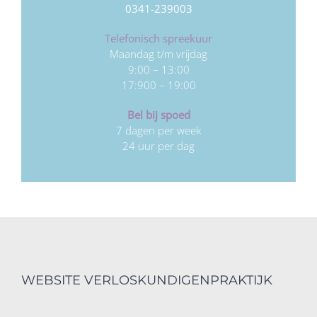
0341-239003
Telefonisch spreekuur
Maandag t/m vrijdag
9:00 – 13:00
17:900 – 19:00
Bel bij spoed
7 dagen per week
24 uur per dag
WEBSITE VERLOSKUNDIGENPRAKTIJK